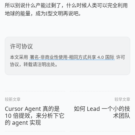
点：“我认为未来几十年，社会上 50% 以上的工作岗位
将会由政府提供支持，将会产生大量的公益性质的岗
位，经济活动中很大一部分将会变成分配型经济。”
这可能是一个方面，但是要更好的组织社会，除了通过
分配来消除贫困和贫困导致的不稳定因素外，如何发挥
出人类的生产力，让资源可以被更合理的利用，这可能
才是未来需要思考的问题。所以，也许和“经济学不存在
了”相反，可能是“经济学更重要了。”
所以别说什么产能过剩了，什么时候人类可以完全利用
地球的能量，成为I型文明再说吧。
许可协议
本文采用
署名-非商业性使用-相同方式共享 4.0 国际
许可
协议，转载请注明出处。