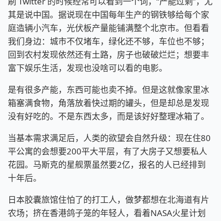
刷 Twitter 的时候经常可以看到一个词，“产能过剩”，尤
其是说中国。据说现在中国每年生产的钢铁够给每个家
庭造辆小汽车，光伏板产量能铺满整个北京市。但看看
我们身边：城市不仅堵车，绿化还不够，车位也不够；
回到农村发现依然还有土路，房子也破破烂烂；想要丰
富下娱乐生活，发现也没啥可以看的电影。
是有很多产能，东西可能也卖不掉。但是这就像家里冰
箱塞满食物，角落放着快过期的罐头，但是却总是发现
没有好吃的。不是东西太多，而是该好好整理冰箱了。
当基本需求满足后，人类的欲望会自然升级：现在住80
平公寓的会想要200平大平层，有了大房子又想要私人
花园。马斯克的星舰票虽然要2亿，报名的人已经排到
十年后。
日本胶囊旅馆住怕了的打工人，做梦都想在北海道有片
农场；挤在香港鸽子笼的年轻人，看着NASA火星计划