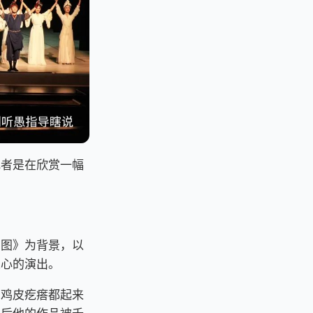
或者是在欣赏一幅
山图》为背景，以
人心的演出。
身鸡皮疙瘩都起来