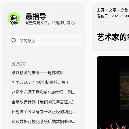
主页
文章
杂谈
愚指导
发布于：
2021-11-0
写些有趣文章，尽是狗屁暴论。
艺术家的
最近更新
难以预测的未来——电梯效应
阿里云ECS+宝塔控制面板，榨干一台服务器，真香
这是个充满矛盾和变化的世界，别苛求完美
金星改造计划【我们的元宇宙征文】
计划搞个公众号来一本正经的胡说一通
谈谈数据可视化系统后端数据处理架构那块的事情