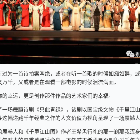
有过为一首诗拍案叫绝，或者在听一首歌的时候如痴如醉，
慨万千，又或者是在观看一部电影的时候泪流满面。
你的幸运，更是创作那件作品的艺术家们的幸福。
了一场舞蹈诗剧《只此青绿》，该剧以国宝级文物《千里江
寻这幅递藏千年经典之作的人文价值为视角呈现了一场震撼
馆展卷人和《千里江山图》作者王希孟行礼的那一刹那我浑