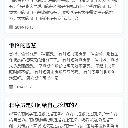
目的积累中自己总结出来的一些感悟。虽然锁项目大大小小都
有，但是我这里适用的基本都是在两周到一个季度的项目。毕
竟太小的项目一般比较特殊，通常也没有太多需要把握的地
方，太大的项目目前还没有参与过。 启...
2014-10-18
懒惰的智慧
觉得，偷懒也是一种智慧。 有时候加班也是一种偷懒，乘着工
作状态好把明天的活也干了。 有时候熟睡也是一种消耗，睡得
太多反而疲惫。 早睡或许能够让明天效率更高。 早起未必睡
眠时间不够。 有时候周末也能写写代码。 有时候平时也能泡
泡酒吧。 周六或许可以在家...
2014-09-26
程序员是如何给自己挖坑的？
经常会有同学在抱怨说是在各种填坑，抱怨说之前挖了一个坑
给自己填。有的时候明知道是坑还在挖，或者以为挖的是宝
藏，到最后下来发现挖完之后只有一个坑。 这两年接触各类语