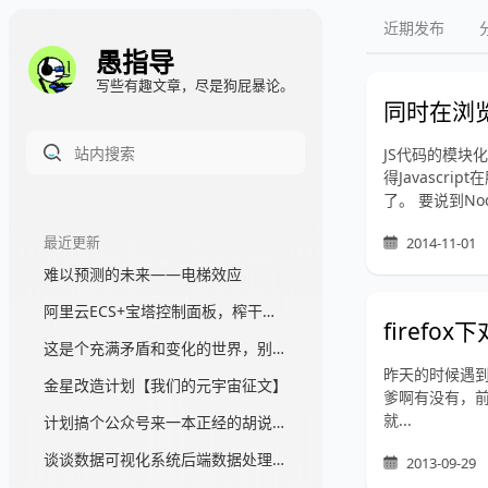
近期发布
愚指导
写些有趣文章，尽是狗屁暴论。
同时在浏
JS代码的模块
得Javascr
了。 要说到Nod
最近更新
2014-11-01
难以预测的未来——电梯效应
阿里云ECS+宝塔控制面板，榨干一台服务器，真香
firef
这是个充满矛盾和变化的世界，别苛求完美
昨天的时候遇到了一
金星改造计划【我们的元宇宙征文】
爹啊有没有，前
就...
计划搞个公众号来一本正经的胡说一通
谈谈数据可视化系统后端数据处理架构那块的事情
2013-09-29