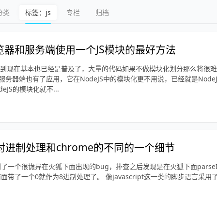
分类
标签：js
专栏
归档
览器和服务端使用一个JS模块的最好方法
化到现在基本也已经是普及了，大量的代码如果不做模块化划分那么将很难维护
ipt在服务器端也有了应用，它在NodeJS中的模块化更不用说，已经就是Nod
eJS的模块化就不...
ox下对进制处理和chrome的不同的一个细节
个很诡异在火狐下面出现的bug，排查之后发现是在火狐下面parseInt(‘08’)
面带了一个0就作为8进制处理了。 像javascript这一类的脚步语言采