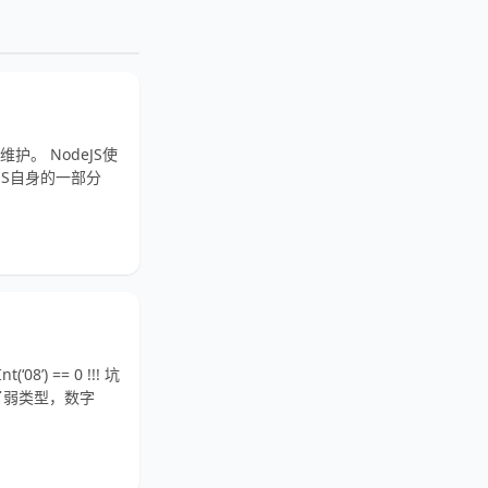
。 NodeJS使
eJS自身的一部分
 == 0 !!! 坑
用了弱类型，数字