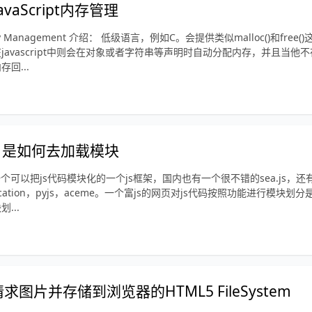
vaScript内存管理
 Management 介绍： 低级语言，例如C。会提供类似malloc()和free
javascript中则会在对象或者字符串等声明时自动分配内存，并且当他
回...
e.js 是如何去加载模块
js 是一个可以把js代码模块化的一个js框架，国内也有一个很不错的sea.js
lication，pyjs，aceme。一个富js的网页对js代码按照功能进行模块
...
求图片并存储到浏览器的HTML5 FileSystem