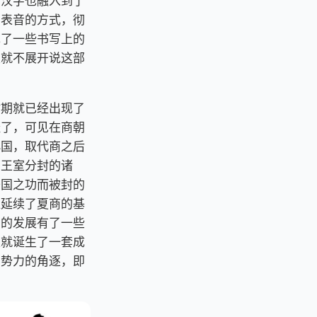
，汉字也融入到了
了表音的方式，彻
现了一些书写上的
里就不展开说这部
时期就已经出现了
经了，可见在商朝
小国，取代商之后
周王室分封的诸
开国之功而被封的
直延续了夏商的基
国的发展有了一些
上就诞生了一套成
部势力的角逐，即