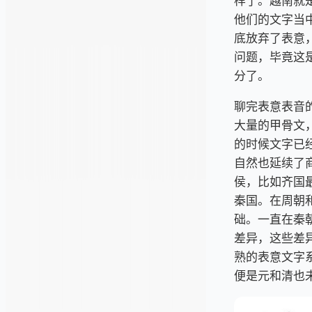
样了。越南就
他们的文字当
底放弃了表意
问题，毕竟这
分了。
聊完表意表音
大量的甲骨文
的时候文字已
自然也延续了
侯，比如齐国
秦国。在周朝
础。一直在秦
差异，这些差
熟的表意文字
便是元和清也