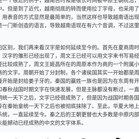
是一个很近的例子，越南古时候是很长时间被中原王朝统治
中。但是到了近代，越南彻底的转而使用拉丁字母，也采用
，用表音的方式显然是最简单的，当然这样也导致越南语出
是一门新创造的语言，导致越南语现在有六个音调，不过这
的区别，我们再来看汉字是如何延续至今的。首先在夏商周
，汉字的雏形已经出现了，周文王已经可以用文字来书写易
经比较成熟了，周文王姬昌所在的周原本作为商的一个附属
商的文字。周朝开始了分封制，各个诸侯国其实一开始都是
最开始是封给姜子牙的，秦国的赢姓一族也是因为在东周有
和春秋战国时期文字在快速发展，但是主脉都没有断过，一
朝统一天下之后，文字已经很成熟了，但是因为战国时期各
异在秦始皇统一天下之后也被彻底抹除了。至此，华夏大地
系统，一直延续至今。秦之后的王朝更替也大多数是中原内
未能撼动已经成熟的中文的文字体系。