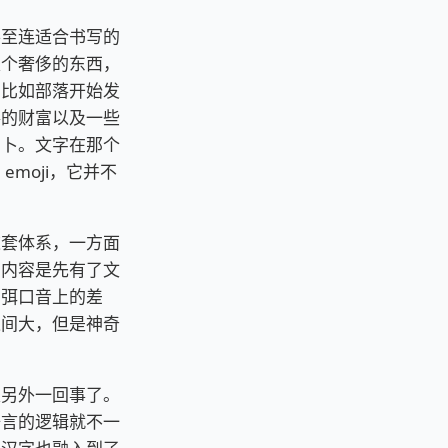
甚至连适合书写的
是个奢侈的东西，
，比如部落开始发
落的财富以及一些
占卜。文字在那个
moji，它并不
这套体系，一方面
多内容是先有了文
消弭口音上的差
之间大，但是神奇
是另外一回事了。
语言的逻辑就不一