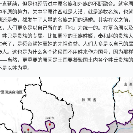
一直延续，但是也经历过中原名族和外族的不断融合。就拿
中平原的势力，关中平原往西就是大漠，就是游牧名族，也
周还是秦，都发生了大量的名族之间的通婚。其实在汉之前
念，人们更多是以自己所在的『地』为统一的。在夏商周以
，姓只是贵族的专属。比如周室的王族姓姬，秦和赵的贵族
古老了，是舜帝赐姓赢姓的先祖伯益。人们大多是以自己的
秦人。这也是为什么各个诸侯国不用姓来作为国号，因为那
——当然，更重要的原因是王国要凝聚国土内各个姓氏贵族
不是以姓为重。