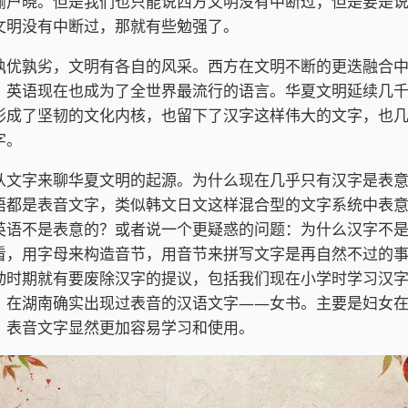
喻户晓。但是我们也只能说西方文明没有中断过，但是要是
文明没有中断过，那就有些勉强了。
孰优孰劣，文明有各自的风采。西方在文明不断的更迭融合
，英语现在也成为了全世界最流行的语言。华夏文明延续几
形成了坚韧的文化内核，也留下了汉字这样伟大的文字，也
字。
从文字来聊华夏文明的起源。为什么现在几乎只有汉字是表
语都是表音文字，类似韩文日文这样混合型的文字系统中表
英语不是表意的？或者说一个更疑惑的问题：为什么汉字不
看，用字母来构造音节，用音节来拼写文字是再自然不过的
动时期就有要废除汉字的提议，包括我们现在小学时学习汉
，在湖南确实出现过表音的汉语文字——女书。主要是妇女
，表音文字显然更加容易学习和使用。