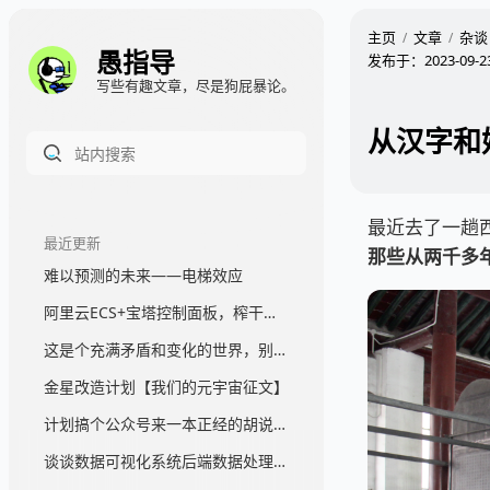
主页
文章
杂谈
愚指导
发布于：
2023-09-2
写些有趣文章，尽是狗屁暴论。
从汉字和
最近去了一趟
最近更新
那些从两千多
难以预测的未来——电梯效应
阿里云ECS+宝塔控制面板，榨干一台服务器，真香
这是个充满矛盾和变化的世界，别苛求完美
金星改造计划【我们的元宇宙征文】
计划搞个公众号来一本正经的胡说一通
谈谈数据可视化系统后端数据处理架构那块的事情