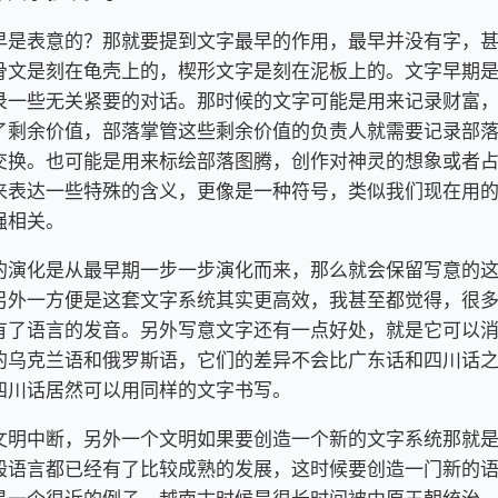
早是表意的？那就要提到文字最早的作用，最早并没有字，
骨文是刻在龟壳上的，楔形文字是刻在泥板上的。文字早期
录一些无关紧要的对话。那时候的文字可能是用来记录财富
了剩余价值，部落掌管这些剩余价值的负责人就需要记录部
交换。也可能是用来标绘部落图腾，创作对神灵的想象或者
表达一些特殊的含义，更像是一种符号，类似我们现在用的 e
强相关。
的演化是从最早期一步一步演化而来，那么就会保留写意的
另外一方便是这套文字系统其实更高效，我甚至都觉得，很
有了语言的发音。另外写意文字还有一点好处，就是它可以
的乌克兰语和俄罗斯语，它们的差异不会比广东话和四川话
四川话居然可以用同样的文字书写。
文明中断，另外一个文明如果要创造一个新的文字系统那就
般语言都已经有了比较成熟的发展，这时候要创造一门新的