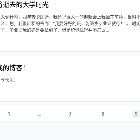
将逝去的大学时光
进入倒计时，四年转瞬即逝。我还记得大一的迎新会上我坐在前排，当时
么计划。我很轻松的答到：“我要好好的玩，能够拿毕业证就行！”。 时
了，毕业证我的确是要拿到了，但是貌似玩得并不怎么...
我的博客！
分享快乐！
1
…
7
8
9