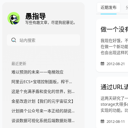
近期发布
愚指导
写些有趣文章，尽是狗屁暴论。
做一个没
我现在好饿，
在做一个新功
也会出现这样的
最近更新
2012-08-21
难以预测的未来——电梯效应
阿里云ECS+宝塔控制面板，榨干一台服务器，真香
通过URL请
这是个充满矛盾和变化的世界，别苛求完美
这两天研究了一下H
金星改造计划【我们的元宇宙征文】
storage
实现的功能。比如
计划搞个公众号来一本正经的胡说一通
谈谈数据可视化系统后端数据处理架构那块的事情
2012-08-11