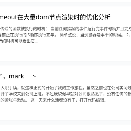
Timeout在大量dom节点渲染时的优化分析
meout传递的函数被执行的时机： 当前任何挂起的事件运行完事件句柄并且
当前正在执行的JS顺序执行完毕。 简单点说：当浏览器没事干的时候。 2
t执行的时机可以看出它...
，mark一下
了入职手续，就这样正式的开始了我的工作旅程。虽然之前也在公司实习
离开了学校来到公司上班。不过我貌似早就对公司很熟悉了，没有任何的
的紧张与激动。 这一天来什么活都没有干，打开代码编辑...